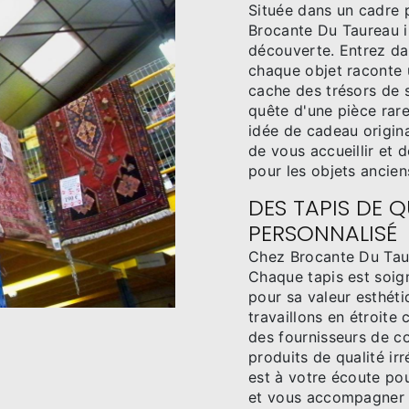
Située dans un cadre 
Brocante Du Taureau inv
découverte. Entrez da
chaque objet raconte 
cache des trésors de 
quête d'une pièce rar
idée de cadeau origina
de vous accueillir et 
pour les objets ancien
DES TAPIS DE Q
PERSONNALISÉ
Chez Brocante Du Taure
Chaque tapis est soig
pour sa valeur esthét
travaillons en étroite
des fournisseurs de c
produits de qualité ir
est à votre écoute po
et vous accompagner d