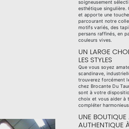
soigneusement sélectio
esthétique singulière.
et apporte une touche 
parcourant notre colle
motifs variés, des tap
persans raffinés, en p
couleurs vives.
UN LARGE CHOI
LES STYLES
Que vous soyez amate
scandinave, industriel
trouverez forcément le
chez Brocante Du Taur
sont à votre disposit
choix et vous aider à t
compléter harmonieuse
UNE BOUTIQUE
AUTHENTIQUE 