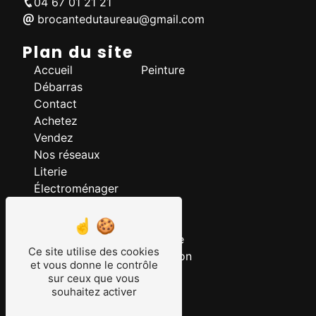
04 67 01 21 21
brocantedutaureau@gmail.com
Plan du site
Accueil
Peinture
Débarras
Contact
Achetez
Vendez
Nos réseaux
Literie
Électroménager
Nos prestations
Bibelot
Luminaire
Ce site utilise des cookies
Mobilier
Décoration
et vous donne le contrôle
Tableau
Tapis
sur ceux que vous
Brocante
souhaitez activer
Déstockage