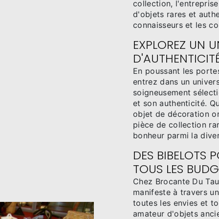
collection, l'entrepri
d'objets rares et authe
connaisseurs et les co
EXPLOREZ UN UN
D'AUTHENTICIT
En poussant les porte
entrez dans un univer
soigneusement sélectio
et son authenticité. Q
objet de décoration or
pièce de collection ra
bonheur parmi la diver
DES BIBELOTS 
TOUS LES BUDG
Chez Brocante Du Taur
manifeste à travers un
toutes les envies et 
amateur d'objets ancie