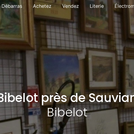
Débarras
Achetez
Vendez
Literie
Électro
Bibelot près de Sauvia
Bibelot