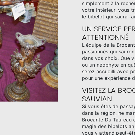
simplement à la recher
votre intérieur, vous
le bibelot qui saura fa
UN SERVICE PE
ATTENTIONNÉ
L'équipe de la Broca
passionnés qui sauront
dans vos choix. Que v
ou un néophyte en quê
serez accueilli avec p
pour une expérience d'
VISITEZ LA BR
SAUVIAN
Si vous êtes de passa
dans la région, ne man
Brocante Du Taureau et
magie des bibelots anc
vous y attend peut-êtr