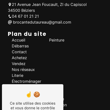
21 Avenue Jean Foucault, ZI du Capiscol
34500 Béziers
04 67 01 21 21
brocantedutaureau@gmail.com
Plan du site
Accueil
Peinture
Débarras
Contact
Achetez
Vendez
Nos réseaux
Literie
Électroménager
Nos prestations
Bibelot
Luminaire
Ce site utilise des cookies
Mobilier
Décoration
et vous donne le contrôle