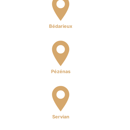
Bédarieux
Pézénas
Servian