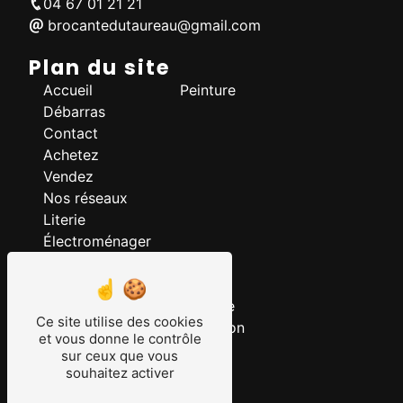
04 67 01 21 21
brocantedutaureau@gmail.com
Plan du site
Accueil
Peinture
Débarras
Contact
Achetez
Vendez
Nos réseaux
Literie
Électroménager
Nos prestations
Bibelot
Luminaire
Ce site utilise des cookies
Mobilier
Décoration
et vous donne le contrôle
Tableau
Tapis
sur ceux que vous
Brocante
souhaitez activer
Déstockage