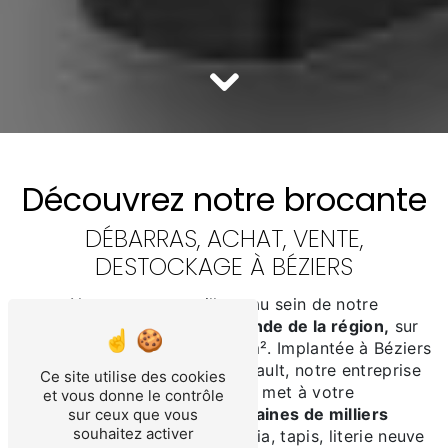
Découvrez notre brocante
DÉBARRAS, ACHAT, VENTE,
DESTOCKAGE À BÉZIERS
Nous vous accueillons au sein de notre
brocante,
qui est la plus grande de la région,
sur
une surface de plus de 1500 m². Implantée à Béziers
dans le département de l’Hérault, notre entreprise
Ce site utilise des cookies
Brocante du Taureau met à votre
et vous donne le contrôle
disposition
plusieurs dizaines de milliers
sur ceux que vous
souhaitez activer
d’articles
: mobilier, multimédia, tapis, literie neuve