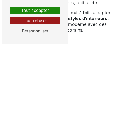
en destockage, luminaires, outils, etc.
Tout accepter
Chacun de nos produits peut tout à fait s’adapter
à
tous les goûts et tous les styles d’intérieurs
,
Tout refuser
allant de l’antiquité au plus moderne avec des
articles contemporains.
Personnaliser